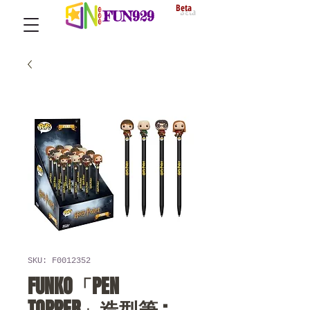
Beta
FUN929
SKU: F0012352
FUNKO「PEN
TOPPER」造型筆 :