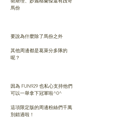
衛斯理、妙麗格蘭傑還有跩哥
馬份
要說為什麼除了馬份之外
其他周邊都是葛萊分多隊的
呢？
因為 FUN929 也私心支持他們
可以一舉拿下冠軍啦^0^
這項限定版的周邊粉絲們千萬
別錯過啦！