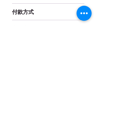
3 歲以上
付款方式
線上刷卡 (一次付清)、貨到付款
交貨方式
貨運 / 宅配
服務承諾
(購物滿1000元免運費)
七日鑑賞期內退貨免運費
餐具類相關品項拆封後恕無法
退換貨