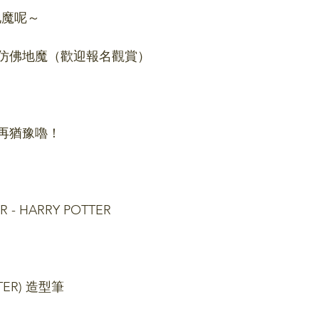
地魔呢～
仿佛地魔（歡迎報名觀賞）
再猶豫嚕！
R - HARRY POTTER
TER) 造型筆