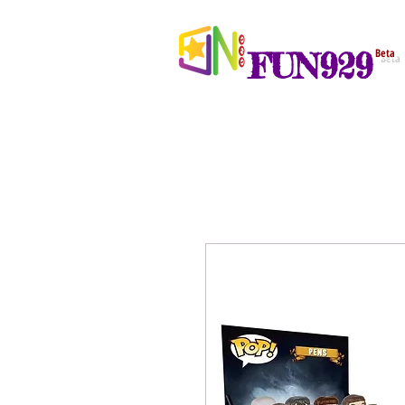
FUN929
Beta