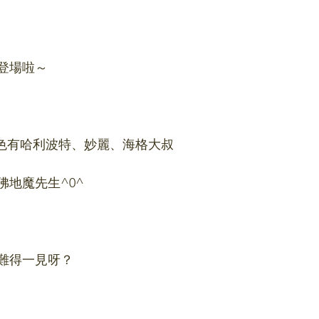
登場啦～
色有哈利波特、妙麗、海格大叔
地魔先生^0^
難得一見呀？