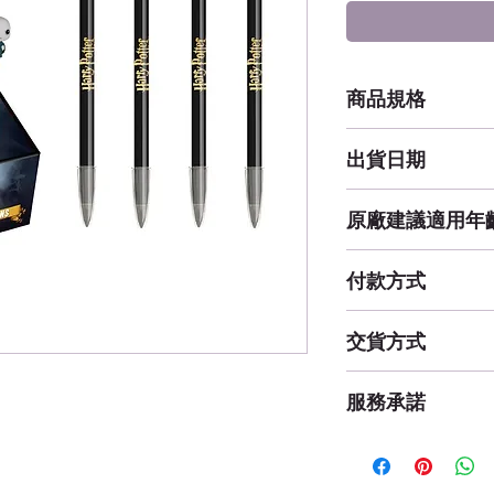
商品規格
21 公分 X 3 公分 X
出貨日期
補貨中
原廠建議適用年
3 歲以上
付款方式
線上刷卡 (一次付
交貨方式
貨運 / 宅配
服務承諾
(購物滿1000元免運
七日鑑賞期內退
餐具類相關品項