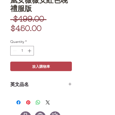
禮服版
Regular
 $499.00 
Sale
Price
$450.00
Price
Quantity
*
放入購物車
英文品名
POP Movies: Pretty Woman -
Vivian (red dress)