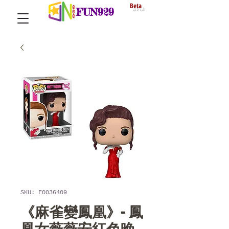
Beta
FUN929
SKU: F0036409
《麻雀變鳳凰》- 鳳
凰女薇薇安紅色晚