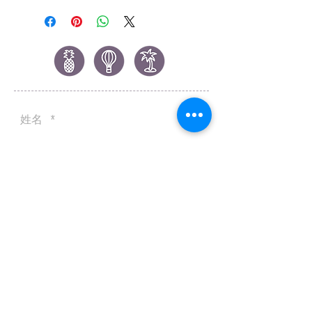
USA ✪)
4) 雪寶中型紙巾 (一組16張 ✪
Made in USA ✪)
5) 雪寶大餐巾 (一組16張 ✪ Made
in USA ✪)
6) 冰雪奇緣生日快樂橫旗
7) 絨毛皇冠
8) 冰雪奇緣主題蠟燭 (一組四個)
9) 冰雪奇緣主題 3D 立體桌飾
10) 雪寶超大桌巾 (✪ Made in USA
✪)
11) 冰雪奇緣主題派對遊戲
12) 冰雪奇緣泡泡魔杖
13) 冰雪奇緣飛盤
14) 冰雪奇緣皇家派對邀請函