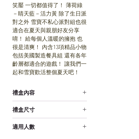
笑靨 一切都值得了！ 薄荷綠
－睛天藍－活力黃 除了生日派
對之外 雪寶不私心派對組也很
適合在夏天與親朋好友分享
唷！ 給每個人溫暖的擁抱 也
很是清爽！ 內含13項精品小物 
包括美國製造餐具組 還有各年
齡層都適合的遊戲！ 讓我們一
起和雪寶歡活整個夏天吧！
禮盒內容
1) 雪寶紙杯 (一組8個 ✪ Made in
禮盒尺寸
USA ✪)
2) 雪寶點心盤 (一組8個 ✪ Made in
43 cm x 59 cm x 15 cm
適用人數
USA ✪)
3) 雪寶餐盤 (一組8個 ✪ Made in
8 人