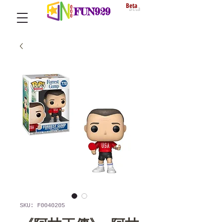
Beta
FUN929
SKU: F0040205