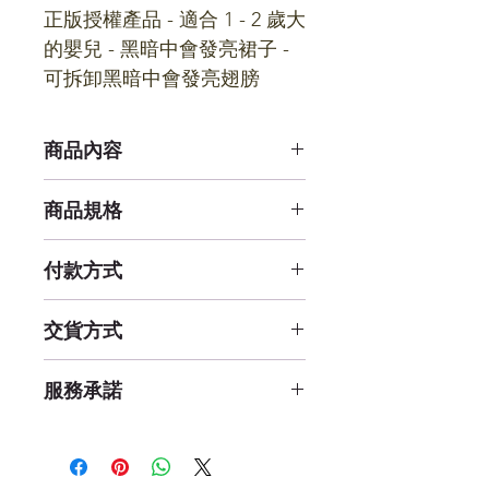
正版授權產品 - 適合 1 - 2 歲大
的嬰兒 - 黑暗中會發亮裙子 - 
可拆卸黑暗中會發亮翅膀
商品內容
黑暗中會發亮裙子
商品規格
可拆卸黑暗中會發亮翅膀
25.4 x 20.3 x 5.1 公分
付款方式
線上刷卡 (一次付清)、貨到付款
交貨方式
貨運 / 宅配
服務承諾
(購物滿1000元免運費)
七日鑑賞期內退貨免運費
餐具類相關品項拆封後恕無法
退換貨