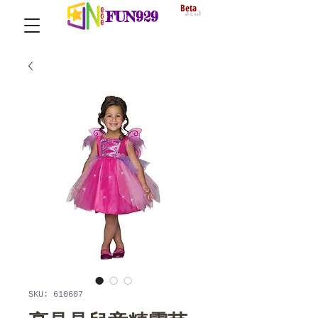
Beta
FUN929
SKU: 610607